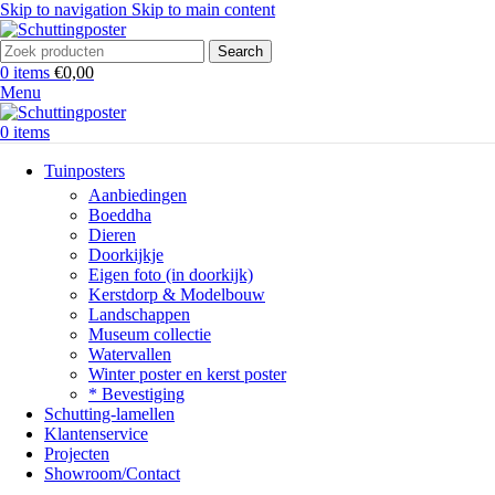
Skip to navigation
Skip to main content
Search
0
items
€
0,00
Menu
0
items
Tuinposters
Aanbiedingen
Boeddha
Dieren
Doorkijkje
Eigen foto (in doorkijk)
Kerstdorp & Modelbouw
Landschappen
Museum collectie
Watervallen
Winter poster en kerst poster
* Bevestiging
Schutting-lamellen
Klantenservice
Projecten
Showroom/Contact