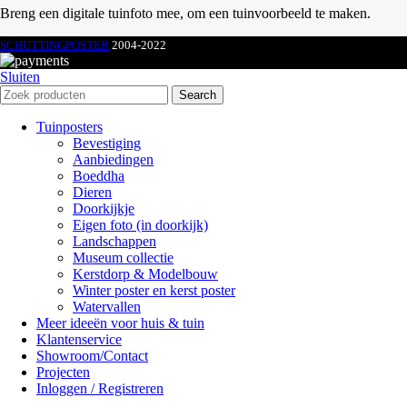
Breng een digitale tuinfoto mee, om een tuinvoorbeeld te maken.
SCHUTTINGPOSTER
2004-2022
Sluiten
Search
Tuinposters
Bevestiging
Aanbiedingen
Boeddha
Dieren
Doorkijkje
Eigen foto (in doorkijk)
Landschappen
Museum collectie
Kerstdorp & Modelbouw
Winter poster en kerst poster
Watervallen
Meer ideeën voor huis & tuin
Klantenservice
Showroom/Contact
Projecten
Inloggen / Registreren