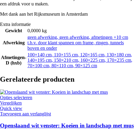
een afdruk voor u maken.
Met dank aan het Rijksmuseum in Amsterdam
Extra informatie
Gewicht
0,0000 kg
geen afwerking
,
geen afwerking, afmetingen +10 cm
Afwerking
t.b.v. door klant spannen om frame
,
ringen
,
tunnels
boven en onder
100×140 cm
,
110×155 cm
,
120×165 cm
,
130×180 cm
,
Afmetingen-
140×195 cm
,
150×210 cm
,
160×225 cm
,
170×235 cm
,
D (hxb)
70×100 cm
,
80×110 cm
,
90×125 cm
Gerelateerde producten
Opties selecteren
Vergelijken
Quick view
Toevoegen aan verlanglijst
Openslaand wit venster: Koeien in landschap met mus